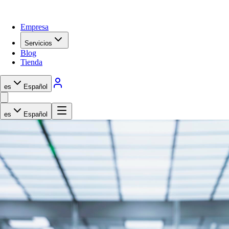
Empresa
Servicios
Blog
Tienda
es
Español
es
Español