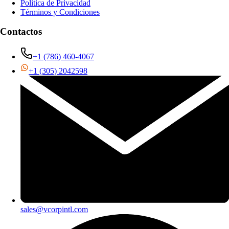
Política de Privacidad
Términos y Condiciones
Contactos
+1 (786) 460-4067
+1 (305) 2042598
sales@vcorpintl.com